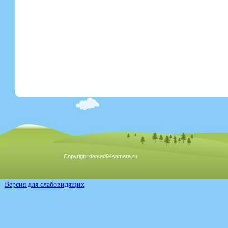
Copyright detsad94samara.ru
Версия для слабовидящих