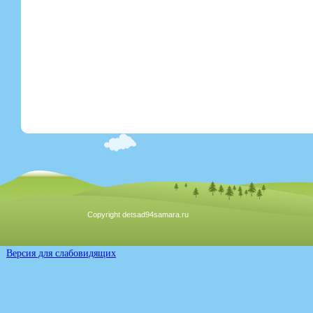
Copyright detsad94samara.ru
Версия для слабовидящих