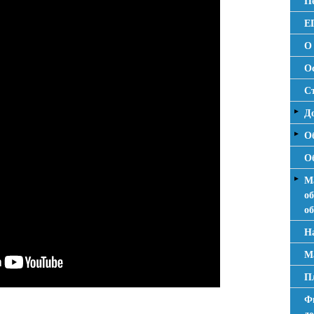
П
Е
О
О
С
Д
О
О
М
об
об
Н
М
П
Ф
де