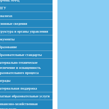
ерчень МФЦ
ПГУ
 налогах
сновные сведения
труктура и органы управления
окументы
бразование
бразовательные стандарты
атериально-техническое
еспечение и оснащенность
разовательного процесса
аграды
атериальная поддержка
латные образовательные услуги
инансово-хозяйственная
ятельность