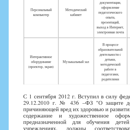
документации,
оформление
Персональный
Методический
педагогического
компьютер
кабинет
опыта,
презентаций,
выход в Интернет,
электронная почта
В процессе
образовательной
деятельности с
Интерактивное
детьми,
оборудование
Музыкальный зал
методической
(проектор, экран)
работе в
педагогами,
родителями
С 1 сентября 2012 г. Вступил в силу фе
29.12.2010 г. № 436 –ФЗ "О защите д
причиняющей вред их здоровью и развити
содержание и художественное офор
предназначенной для обучения детей
учреждениях, должны соответство