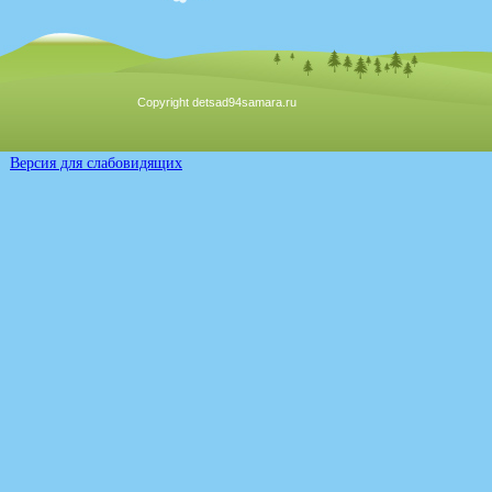
Copyright detsad94samara.ru
Версия для слабовидящих