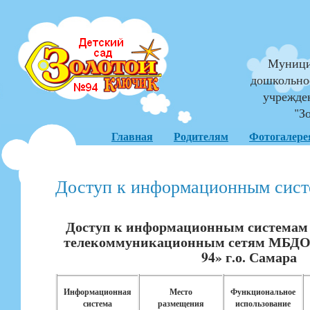
Муници
дошкольно
учрежде
"З
Главная
Родителям
Фотогалере
Доступ к информационным сис
Доступ к информационным системам
телекоммуникационным сетям МБДОУ
94» г.о. Самара
Информационная
Место
Функциональное
система
размещения
использование