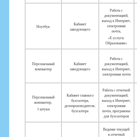
Работа с
документацией,
выход в Интернет,
Кабинет
электронная
Ноутбук
заведующего
почта,
«Е-услуги.
Образование»
Работа с
Персональный
Кабинет
документацией,
компьютер
заведующего
выход в Интернет,
электронная почта
Работа с отчетной
Кабинет главного
документацией,
Персональный
бухгалтера,
выход в Интернет,
компьютер,
делопроизводителя,
электронная
3 штуки
бухгалтера
почта, программы
для бухгалтеров
Ведение текущей
и отчетной