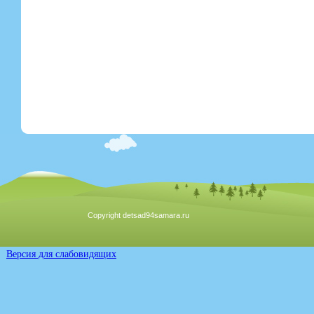
Copyright detsad94samara.ru
Версия для слабовидящих