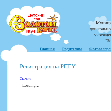
Муници
дошкольно
учрежде
"З
Главная
Родителям
Фотогалере
Регистрация на РПГУ
Скачать