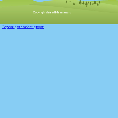
Copyright detsad94samara.ru
Версия для слабовидящих